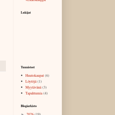
Lukijat
Tunnisteet
Huutokaupat
(6)
Löytöjä
(1)
Myytävänä
(3)
Tapahtumia
(4)
Blogiarkisto
2026
(19)
►