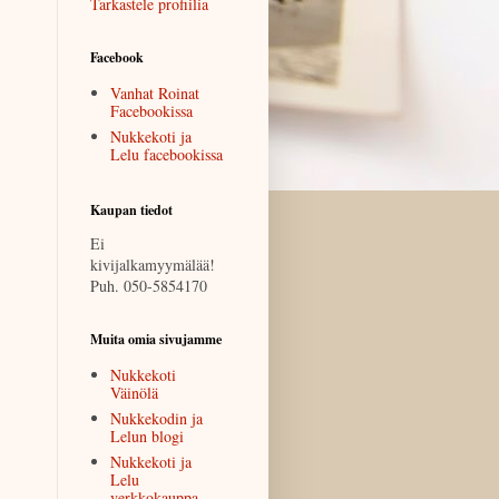
Tarkastele profiilia
Facebook
Vanhat Roinat
Facebookissa
Nukkekoti ja
Lelu facebookissa
Kaupan tiedot
Ei
kivijalkamyymälää!
Puh. 050-5854170
Muita omia sivujamme
Nukkekoti
Väinölä
Nukkekodin ja
Lelun blogi
Nukkekoti ja
Lelu
verkkokauppa