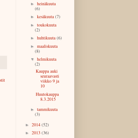
heinäkuuta
►
(6)
kesäkuuta
(7)
►
toukokuuta
►
(2)
huhtikuuta
(6)
►
maaliskuuta
►
(8)
helmikuuta
▼
(2)
Kauppa auki
seuraavasti
tit
viikko 9 ja
10
Huutokauppa
8.3.2015
tammikuuta
►
(3)
2014
(52)
►
2013
(36)
►