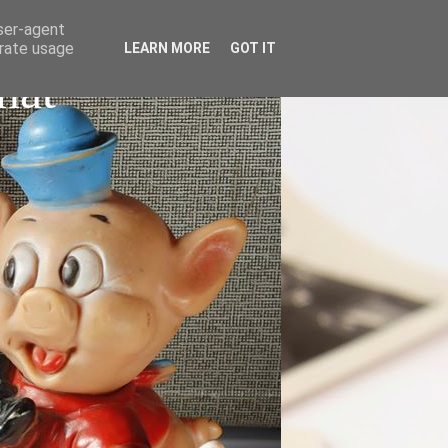
user-agent
erate usage
LEARN MORE
GOT IT
nat