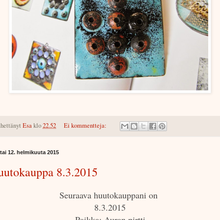
hettänyt
Esa
klo
22.52
Ei kommentteja:
tai 12. helmikuuta 2015
uutokauppa 8.3.2015
Seuraava huutokauppani on
8.3.2015
Paikka: Auran pirtti