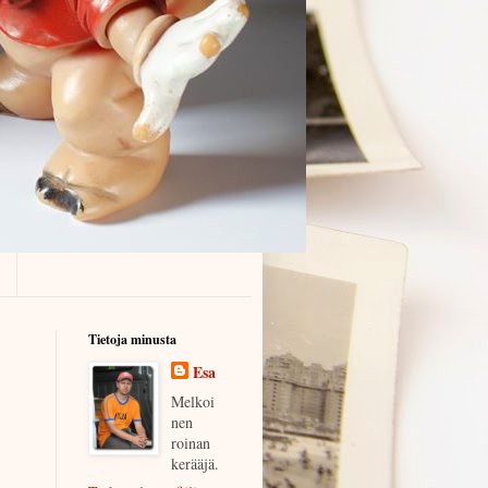
Tietoja minusta
Esa
Melkoi
nen
roinan
kerääjä.