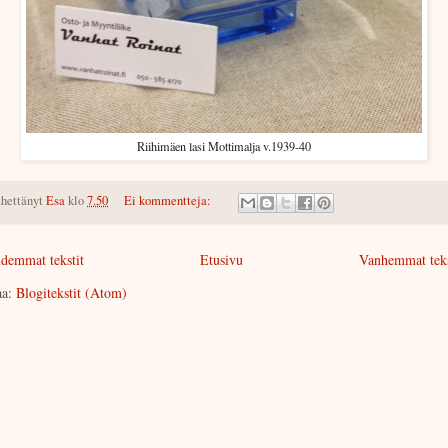
Riihimäen lasi Mottimalja v.1939-40
hettänyt
Esa
klo
7.50
Ei kommentteja:
demmat tekstit
Etusivu
Vanhemmat teks
aa:
Blogitekstit (Atom)