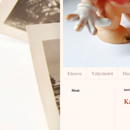
Etusivu
Yritystiedot
Huu
Sivut
sun
Ka