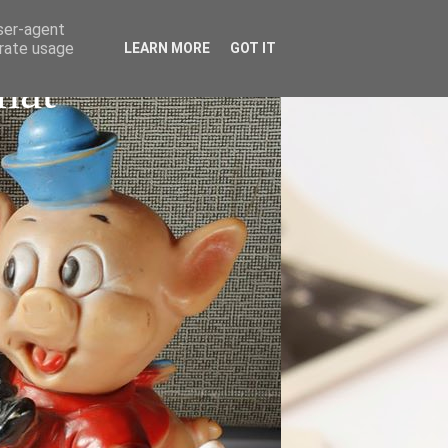
user-agent
erate usage
LEARN MORE
GOT IT
nat