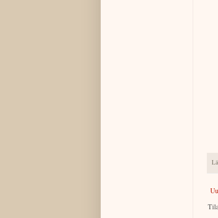
Lä
Uu
Til