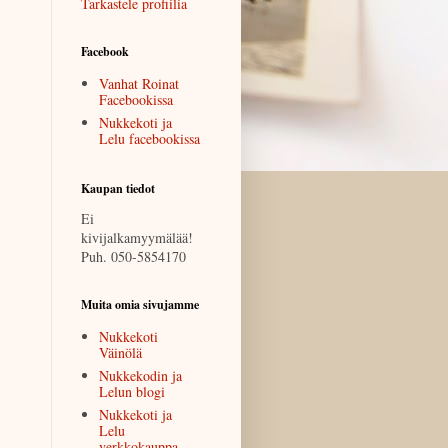
Tarkastele profiilia
Facebook
Vanhat Roinat
Facebookissa
Nukkekoti ja
Lelu facebookissa
Kaupan tiedot
Ei
kivijalkamyymälää!
Puh. 050-5854170
Muita omia sivujamme
Nukkekoti
Väinölä
Nukkekodin ja
Lelun blogi
Nukkekoti ja
Lelu
verkkokauppa