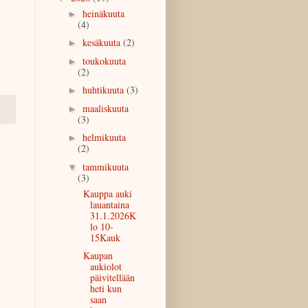
heinäkuuta
►
(4)
kesäkuuta
(2)
►
toukokuuta
►
(2)
huhtikuuta
(3)
►
maaliskuuta
►
(3)
helmikuuta
►
(2)
tammikuuta
▼
(3)
Kauppa auki
lauantaina
31.1.2026K
lo 10-
15Kauk
Kaupan
aukiolot
päivitellään
heti kun
saan