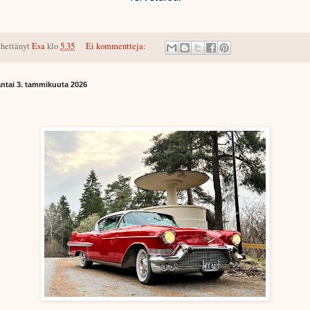
hettänyt
Esa
klo
5.35
Ei kommentteja:
antai 3. tammikuuta 2026