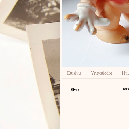
Etusivu
Yritystiedot
Huu
Sivut
tor