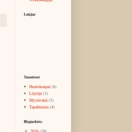
Lukijat
Tunnisteet
Huutokaupat
(6)
Löytöjä
(1)
Myytävänä
(3)
Tapahtumia
(4)
Blogiarkisto
2026
(19)
▼