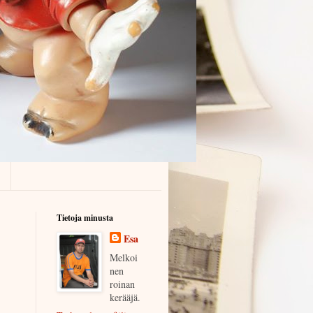
Tietoja minusta
Esa
Melkoi
nen
roinan
kerääjä.