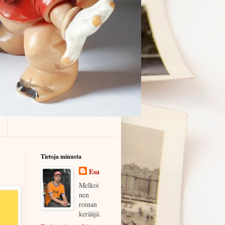
Tietoja minusta
Esa
Melkoi
nen
roinan
kerääjä.