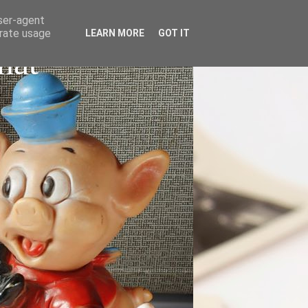
user-agent
erate usage
LEARN MORE
GOT IT
nat