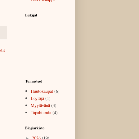
Lukijat
tit
Tunnisteet
Huutokaupat
(6)
Löytöjä
(1)
Myytävänä
(3)
Tapahtumia
(4)
Blogiarkisto
2026
(19)
►