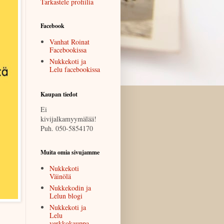
Tarkastele profiilia
Facebook
Vanhat Roinat
Facebookissa
Nukkekoti ja
Lelu facebookissa
Kaupan tiedot
Ei
kivijalkamyymälää!
Puh. 050-5854170
Muita omia sivujamme
Nukkekoti
Väinölä
Nukkekodin ja
Lelun blogi
Nukkekoti ja
Lelu
verkkokauppa