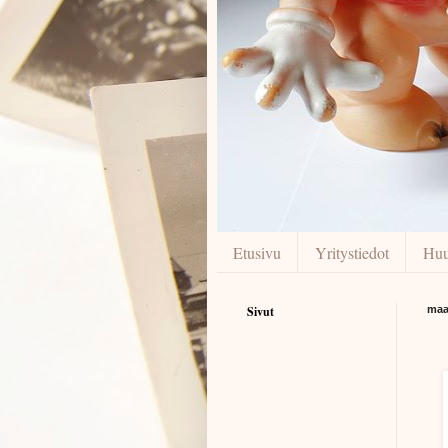
Etusivu
Yritystiedot
Huu
Sivut
maa