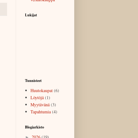
Lukijat
Tunnisteet
Huutokaupat
(6)
Löytöjä
(1)
Myytävänä
(3)
Tapahtumia
(4)
Blogiarkisto
2026
(19)
►