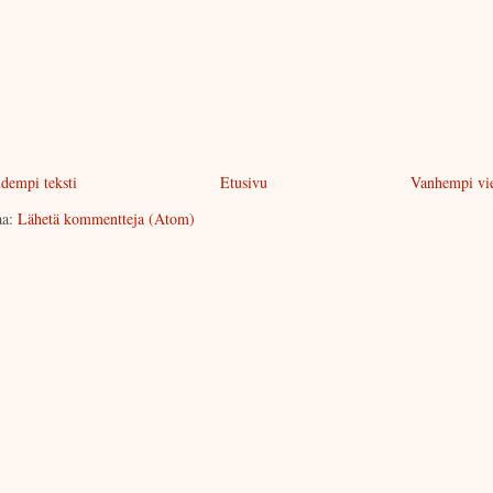
dempi teksti
Etusivu
Vanhempi vie
aa:
Lähetä kommentteja (Atom)