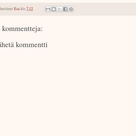
hettänyt
Esa
klo
7.12
i kommentteja:
ähetä kommentti