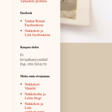
Tarkastele profiilia
Facebook
Vanhat Roinat
Facebookissa
Nukkekoti ja
Lelu facebookissa
Kaupan tiedot
Ei
kivijalkamyymälää!
Puh. 050-5854170
Muita omia sivujamme
Nukkekoti
Väinölä
Nukkekodin ja
Lelun blogi
Nukkekoti ja
Lelu
verkkokauppa