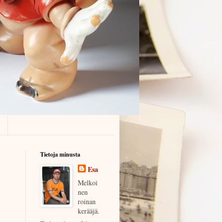
Tietoja minusta
Esa
Melkoi
nen
roinan
kerääjä.