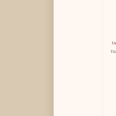
Uu
Til