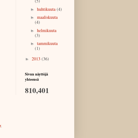
(5)
huhtikuuta
(4)
►
maaliskuuta
►
(4)
helmikuuta
►
(3)
tammikuuta
►
(1)
2013
(36)
►
Sivun näyttöjä
yhteensä
810,401
r
.