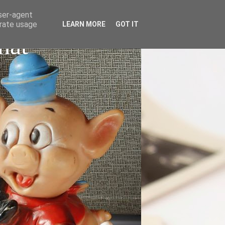
user-agent
erate usage
LEARN MORE
GOT IT
nat