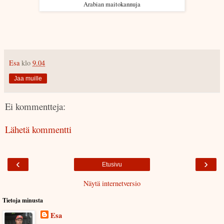
Arabian maitokannuja
Esa
klo
9.04
Jaa muille
Ei kommentteja:
Lähetä kommentti
‹
›
Etusivu
Näytä internetversio
Tietoja minusta
Esa