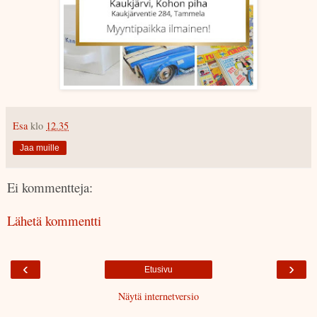
Esa
klo
12.35
Jaa muille
Ei kommentteja:
Lähetä kommentti
‹
›
Etusivu
Näytä internetversio