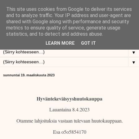
This site uses cookies from Google to deliver its services
Osto- ja Myyntiliike Vanhat
and to analyze traffic. Your IP address and user-agent are
shared with Google along with performance and security
metrics to ensure quality of service, generate usage
Roinat
statistics, and to detect and address abuse.
LEARN MORE
GOT IT
▼
▼
sunnuntai 19. maaliskuuta 2023
Hyväntekeväisyyshuutokauppa
Lauantaina 8.4.2023
Otamme lahjoituksia vastaan tulevaan huutokauppaan.
Esa o5o5854170