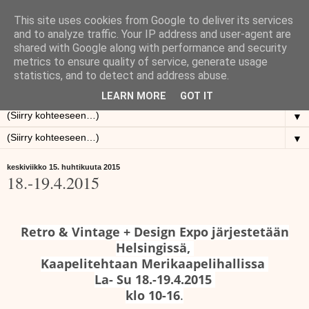
This site uses cookies from Google to deliver its services
Osto- ja Myyntiliike Vanhat
and to analyze traffic. Your IP address and user-agent are
shared with Google along with performance and security
metrics to ensure quality of service, generate usage
Roinat
statistics, and to detect and address abuse.
LEARN MORE
GOT IT
▼
▼
keskiviikko 15. huhtikuuta 2015
18.-19.4.2015
R
etro & Vintage + Design Expo järjestetään
Helsingissä,
Kaapelitehtaan Merikaapelihallissa
La- Su 18.-19.4.2015
klo 10-16
.