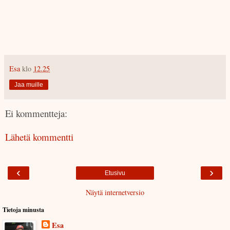
Esa
klo
12.25
Jaa muille
Ei kommentteja:
Lähetä kommentti
‹
›
Etusivu
Näytä internetversio
Tietoja minusta
Esa