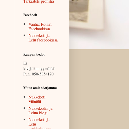
Tarkastele profiilia
Facebook
Vanhat Roinat
Facebookissa
Nukkekoti ja
Lelu facebookissa
Kaupan tiedot
Ei
kivijalkamyymälää!
Puh. 050-5854170
Muita omia sivujamme
Nukkekoti
Väinölä
Nukkekodin ja
Lelun blogi
Nukkekoti ja
Lelu
verkkokauppa