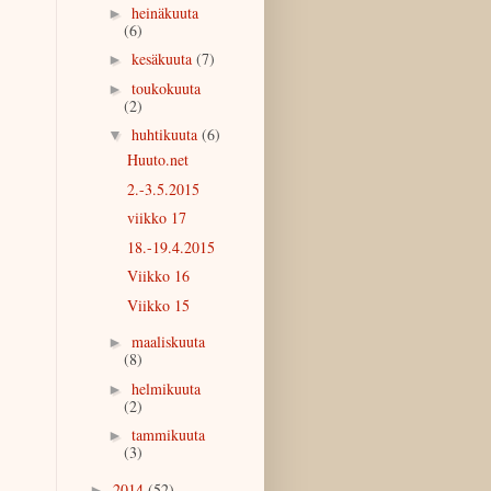
heinäkuuta
►
(6)
kesäkuuta
(7)
►
toukokuuta
►
(2)
huhtikuuta
(6)
▼
Huuto.net
2.-3.5.2015
viikko 17
18.-19.4.2015
Viikko 16
Viikko 15
maaliskuuta
►
(8)
helmikuuta
►
(2)
tammikuuta
►
(3)
2014
(52)
►