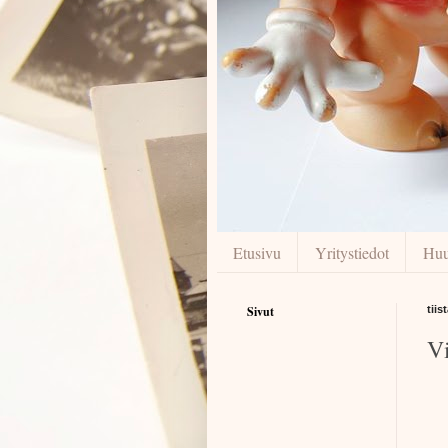
Etusivu
Yritystiedot
Huu
Sivut
tiis
V