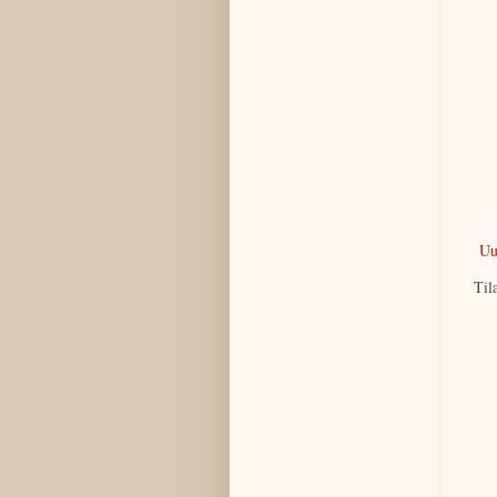
Uu
Til