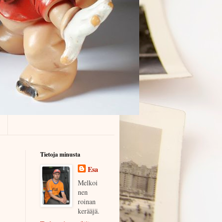
Tietoja minusta
Esa
Melkoi
nen
roinan
kerääjä.