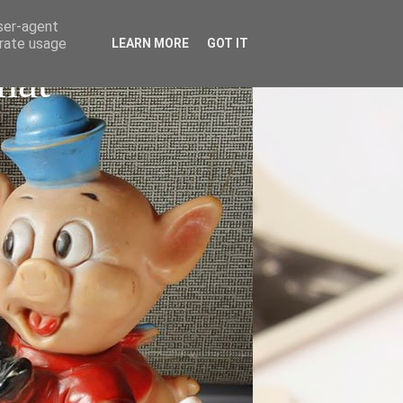
user-agent
erate usage
LEARN MORE
GOT IT
nat