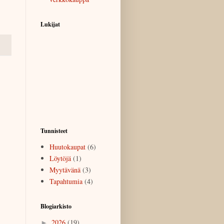
Lukijat
Tunnisteet
Huutokaupat
(6)
Löytöjä
(1)
Myytävänä
(3)
Tapahtumia
(4)
Blogiarkisto
2026
(19)
►