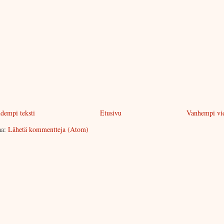
dempi teksti
Etusivu
Vanhempi vie
aa:
Lähetä kommentteja (Atom)