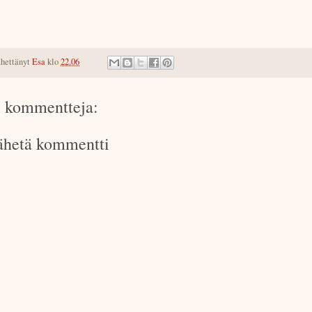
hettänyt
Esa
klo
22.06
i kommentteja:
ähetä kommentti